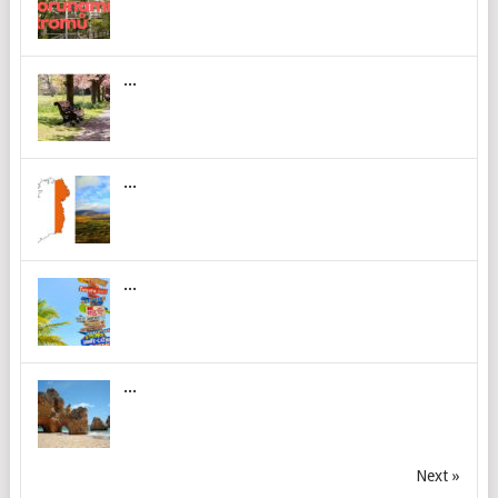
...
...
...
...
Next »