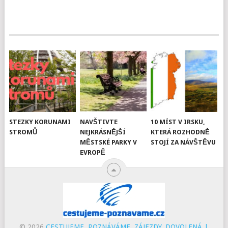
STEZKY KORUNAMI
NAVŠTIVTE
10 MÍST V IRSKU,
STROMŮ
NEJKRÁSNĚJŠÍ
KTERÁ ROZHODNĚ
MĚSTSKÉ PARKY V
STOJÍ ZA NÁVŠTĚVU
EVROPĚ
© 2026
CESTUJEME, POZNÁVÁME, ZÁJEZDY, DOVOLENÁ |