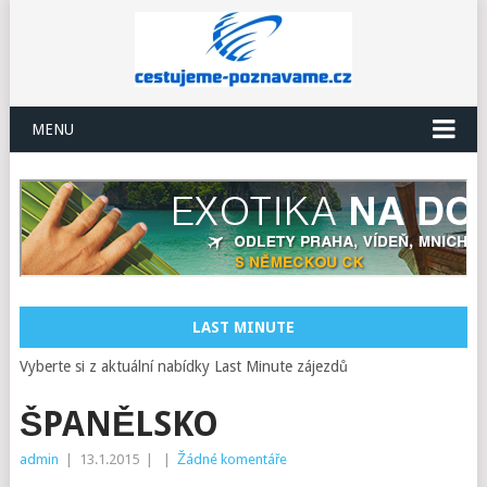
MENU
LAST MINUTE
Vyberte si z aktuální nabídky Last Minute zájezdů
ŠPANĚLSKO
admin
|
13.1.2015
|
|
Žádné komentáře