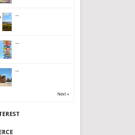
...
...
...
Next »
TEREST
ERCE