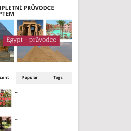
PLETNÍ PRŮVODCE
PTEM
cent
Popular
Tags
...
...