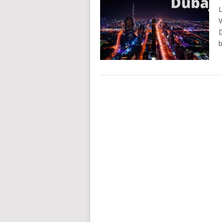
L
V
D
b
POSTS
NAVIGATION