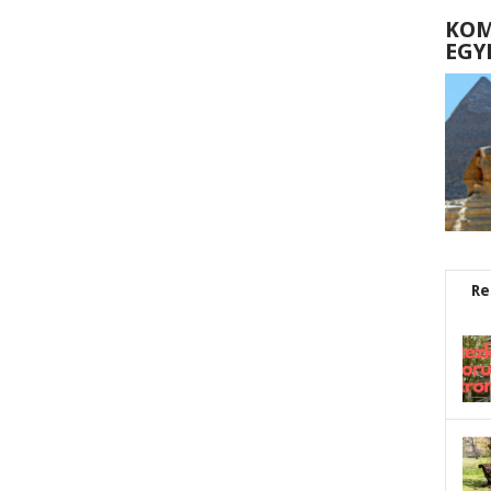
KOM
EGY
Re