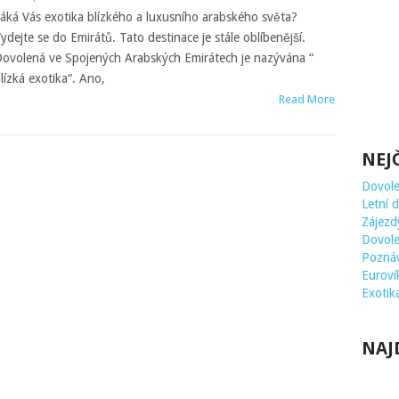
áká Vás exotika blízkého a luxusního arabského světa?
ydejte se do Emirátů. Tato destinace je stále oblíbenější.
ovolená ve Spojených Arabských Emirátech je nazývána “
lízká exotika“. Ano,
Read More
NEJ
Dovole
Letní 
Zájezd
Dovole
Poznáv
Euroví
Exotik
NAJ