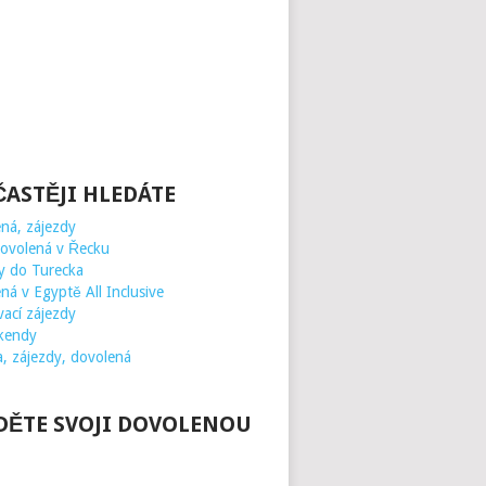
ČASTĚJI HLEDÁTE
ná, zájezdy
dovolená v Řecku
y do Turecka
ná v Egyptě All Inclusive
ací zájezdy
kendy
a, zájezdy, dovolená
DĚTE SVOJI DOVOLENOU