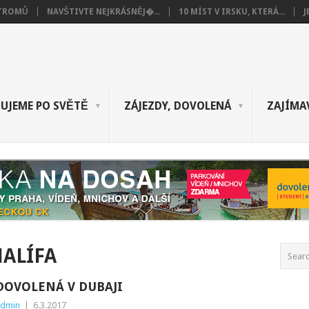
STROMŮ
NAVŠTIVTE NEJKRÁSNĚJ�...
10 MÍST V IRSKU, KTERÁ...
J
UJEME PO SVĚTĚ
ZÁJEZDY, DOVOLENÁ
ZAJÍMA
ALÍFA
DOVOLENÁ V DUBAJI
dmin
|
6.3.2017