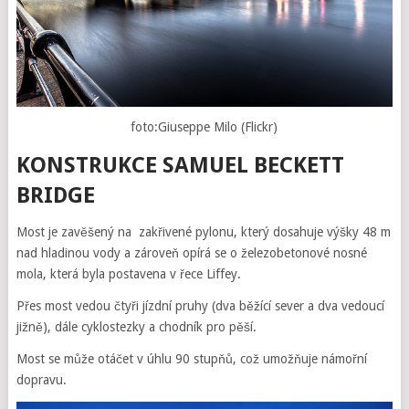
foto:Giuseppe Milo (Flickr)
KONSTRUKCE SAMUEL BECKETT
BRIDGE
Most j
e zavěšený na
zakřivené pylonu, který dosahuje výšky 48 m
nad hladinou vody
a zároveň opírá se o železobetonové nosné
mola, která byla postavena v řece Liffey.
Přes most vedou čtyři jízdní pruhy (dva běžící sever a dva vedoucí
jižně), dále cyklostezky a chodník pro pěší.
Most se může otáčet v úhlu 90 stupňů, což umožňuje námořní
dopravu.