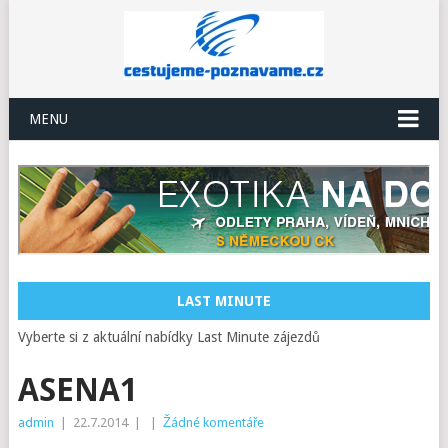
MENU
LAST MINUTE
Vyberte si z aktuální nabídky Last Minute zájezdů
ASENA1
admin
|
22.7.2014
|
|
Žádné komentáře