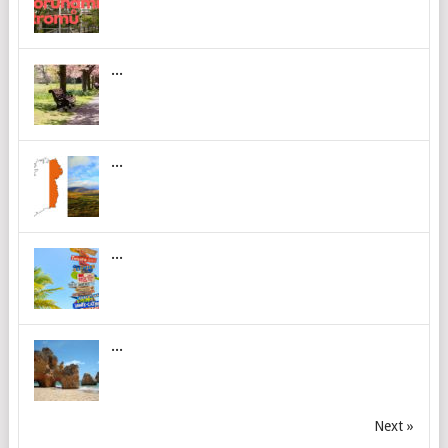
...
...
...
...
Next »