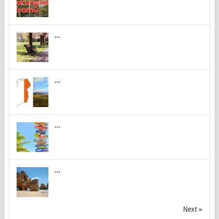
...
...
...
...
Next »