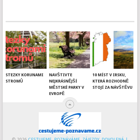
STEZKY KORUNAMI
NAVŠTIVTE
10 MÍST V IRSKU,
STROMŮ
NEJKRÁSNĚJŠÍ
KTERÁ ROZHODNĚ
MĚSTSKÉ PARKY V
STOJÍ ZA NÁVŠTĚVU
EVROPĚ
© 2026
CESTUJEME, POZNÁVÁME, ZÁJEZDY, DOVOLENÁ |