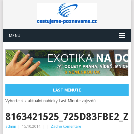
MENU
LAST MINUTE
Vyberte si z aktuální nabídky Last Minute zájezdů
8163421525_725D83FBE2_Z
admin
|
15.10.2014
|
|
Žádné komentáře